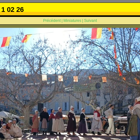
1 02 26
Précédent
|
Miniatures
|
Suivant