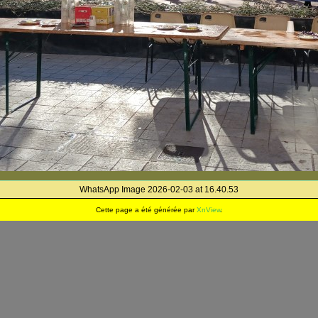
WhatsApp Image 2026-02-03 at 16.40.53
Cette page a été générée par
XnView
.