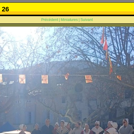
 26
Précédent
|
Miniatures
|
Suivant