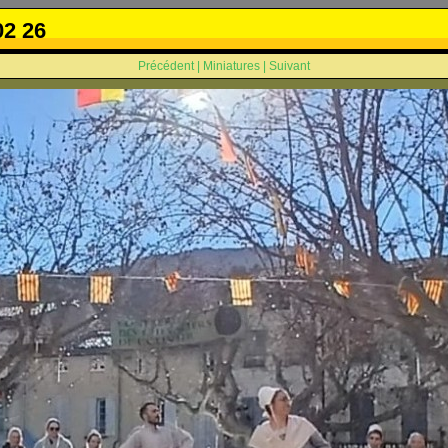
02 26
Précédent
|
Miniatures
|
Suivant